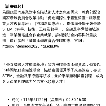
【計畫緣起】
為因應國內產業對中高階技術人才之急迫需求，教育部配合
國家發展委員會政策推動「促進國際生來臺暨留臺—國際產
業人才教育專班」（簡稱新型專班）。提供海外學子來臺於
STEM（科學、技術、工程及數學）、金融及半導體領域深
造，畢業後需赴合作企業就業。詳細獎助金內容與計畫說
明，歡迎參酌「國際產學教育合作聯盟專」官網：
https://intensepo2023.ntu.edu.tw/
「臺泰國際人才循環基地」致力串聯臺泰產學資源，特於以
下時間地點籌備說明會，協助泰國優秀學子來臺深造，專攻
STEM、金融及半導體等領域，並於畢業順利留臺就職，成為
各大產業具即戰力的跨文化領導人才！
時間：115年5月22日（星期五）
09:30-16:30
地點：台中李方艾美酒店（400臺中市中區建國路111