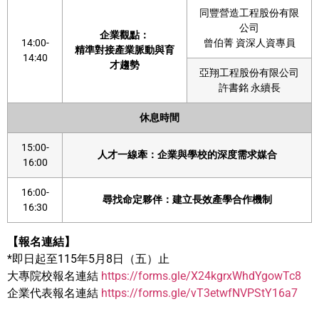
同豐營造工程股份有限
公司
企業觀點：
14:00-
曾伯菁 資深人資專員
精準對接產業脈動與育
14:40
才趨勢
亞翔工程股份有限公司
許書銘 永續長
休息時間
15:00-
人才一線牽：企業與學校的深度需求媒合
16:00
16:00-
尋找命定夥伴：建立長效產學合作機制
16:30
【報名連結】
*即日起至115年5月8日（五）止
大專院校報名連結
https://forms.gle/X24kgrxWhdYgowTc8
企業代表報名連結
https://forms.gle/vT3etwfNVPStY16a7