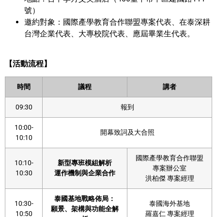
號）
邀約對象：國際產學教育合作聯盟專案代表、在泰深耕
台灣企業代表、大專校院代表、應屆畢業生代表。
【活動流程】
時間
議程
講者
09:30
報到
10:00-
開幕致詞及大合照
10:10
國際產學教育合作聯盟
10:10-
新型專班模組解析
專案辦公室
10:30
運作機制與企業合作
洪柏傑 專案經理
泰國基地戰略佈局：
10:30-
泰國海外基地
願景、架構與功能全解
10:50
羅嘉仁 專案經理