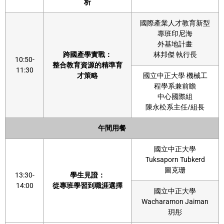
析
國際產業人才教育新型
專班印尼海
外基地計畫
跨國產學實戰：
林邦傑 執行長
10:50-
整合教育資源的精準育
11:30
才策略
國立中正大學 機械工
程學系兼前瞻
中心國際組
陳永松系主任/組長
午間用餐
國立中正大學
Tuksaporn Tubkerd
圖克珊
13:30-
學生見證：
14:00
從專班學習到職涯選擇
國立中正大學
Wacharamon Jaiman
玥彤